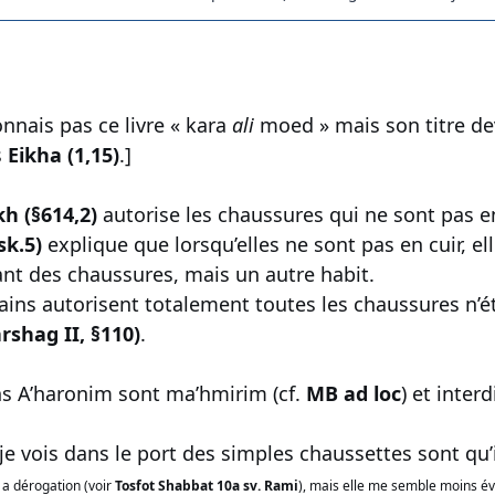
onnais pas ce livre « kara
ali
moed » mais son titre de
s
Eikha (1,15)
.]
h (§614,2)
autorise les chaussures qui ne sont pas en
sk.5)
explique que lorsqu’elles ne sont pas en cuir, e
t des chaussures, mais un autre habit.
tains autorisent totalement toutes les chaussures n’ét
shag II, §110)
.
ns A’haronim sont ma’hmirim (cf.
MB ad loc
) et inter
e vois dans le port des simples chaussettes sont qu’
y a dérogation (voir
Tosfot Shabbat 10a sv. Rami
), mais elle me semble moins év