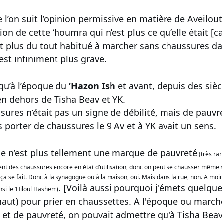
t l’opinion permissive en matière de Aveilout (הלכה כדברי המיקל באבל), je ne vois p
ion de cette ‘houmra qui n’est plus ce qu’elle était [
st plus du tout habitué à marcher sans chaussures dan
est infiniment plus grave.
qu’à l’époque du
‘Hazon Ish
et avant, depuis des sièc
 dehors de Tisha Beav et YK.
ures n’était pas un signe de débilité, mais de pauvre
s porter de chaussures le 9 Av et à YK avait un sens.
ce n’est plus tellement une marque de pauvreté
(très rar
ttent des chaussures encore en état d’utilisation, donc on peut se chausser même
ur ça se fait. Donc à la synagogue ou à la maison, oui. Mais dans la rue, non. A m
. [Voilà aussi pourquoi j'émets quelque
insi le ‘Hiloul Hashem)
 haut) pour prier en chaussettes. A l'époque ou march
 et de pauvreté, on pouvait admettre qu'à Tisha Beav