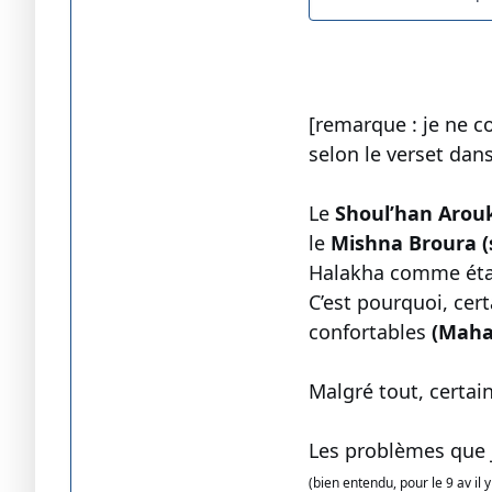
[remarque : je ne c
selon le verset dan
Le
Shoul’han Arouk
le
Mishna Broura (
Halakha comme étan
C’est pourquoi, cer
confortables
(Mahar
Malgré tout, certai
Les problèmes que j
(bien entendu, pour le 9 av il 