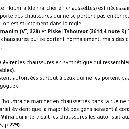
tte ‘Houmra (de marcher en chaussettes) est nécessair
orte des chaussures qui ne se portent pas en temps 
, on est strictement dans la règle.
anim (VI, §28)
et
Piskei Tshouvot (§614,4 note 9)
[
 chaussures qui se portent normalement, mais des ch
.
a éviter les chaussures en synthétique qui ressemblen
ables).
stent autorisées surtout à ceux qui ne les portent pa
agogue).
 la ‘houmra de marcher en chaussettes dans la rue ne
arait évident que la majorité des gens seraient à con
 Vilna
qui interdisait les chaussures les autorisait au
, p.229)
.