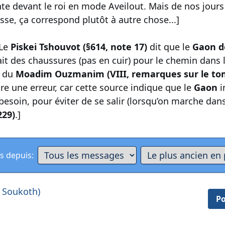
te devant le roi en mode Aveilout. Mais de nos jours
esse, ça correspond plutôt à autre chose...]
 Le
Piskei Tshouvot (§614, note 17)
dit que le
Gaon d
t des chaussures (pas en cuir) pour le chemin dans l
e du
Moadim Ouzmanim (VIII, remarques sur le tom
re une erreur, car cette source indique que le
Gaon
i
besoin, pour éviter de se salir (lorsqu’on marche dan
229)
.]
s depuis:
, Soukoth)
Po