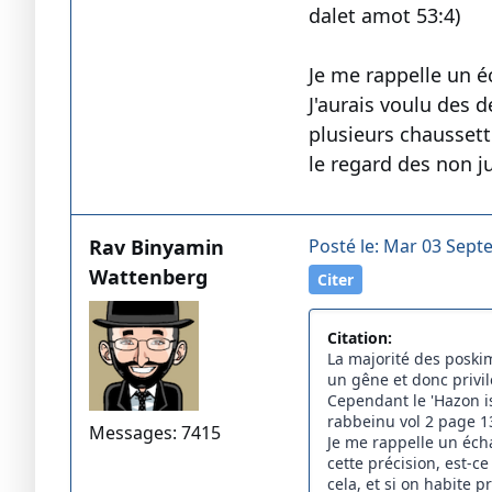
dalet amot 53:4)
Je me rappelle un é
J'aurais voulu des d
plusieurs chaussette
le regard des non ju
Rav Binyamin
Posté le: Mar 03 Sept
Wattenberg
Citer
Citation:
La majorité des poskim
un gêne et donc privil
Cependant le 'Hazon is
rabbeinu vol 2 page 13
Messages: 7415
Je me rappelle un écha
cette précision, est-c
cela, et si on habite p