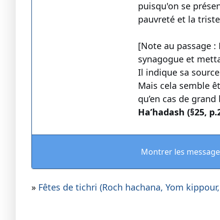
puisqu'on se présen
pauvreté et la trist
[Note au passage :
synagogue et mettai
Il indique sa sourc
Mais cela semble êt
qu’en cas de grand 
Ha’hadash (§25, p.
Montrer les message
»
Fêtes de tichri (Roch hachana, Yom kippour