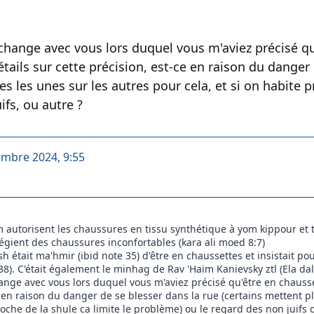
change avec vous lors duquel vous m'aviez précisé qu'
étails sur cette précision, est-ce en raison du danger
s les unes sur les autres pour cela, et si on habite p
ifs, ou autre ?
embre 2024, 9:55
 autorisent les chaussures en tissu synthétique à yom kippour et t
égient des chaussures inconfortables (kara ali moed 8:7)
h était ma'hmir (ibid note 35) d'être en chaussettes et insistait po
8). C'était également le minhag de Rav 'Haim Kanievsky ztl (Ela dal
nge avec vous lors duquel vous m'aviez précisé qu'être en chaussett
e en raison du danger de se blesser dans la rue (certains mettent p
roche de la shule ca limite le problème) ou le regard des non juifs 