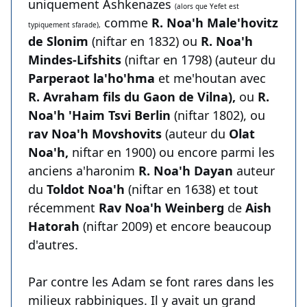
uniquement Ashkenazes
(alors que Yefet est
comme
R. Noa'h Male'hovitz
typiquement sfarade),
de Slonim
(niftar en 1832) ou
R. Noa'h
Mindes-Lifshits
(niftar en 1798) (auteur du
Parperaot la'ho'hma
et me'houtan avec
R. Avraham fils du Gaon de Vilna),
ou
R.
Noa'h 'Haim Tsvi Berlin
(niftar 1802), ou
rav Noa'h Movshovits
(auteur du
Olat
Noa'h,
niftar en 1900) ou encore parmi les
anciens a'haronim
R. Noa'h Dayan
auteur
du
Toldot Noa'h
(niftar en 1638) et tout
récemment
Rav Noa'h Weinberg
de
Aish
Hatorah
(niftar 2009) et encore beaucoup
d'autres.
Par contre les Adam se font rares dans les
milieux rabbiniques. Il y avait un grand