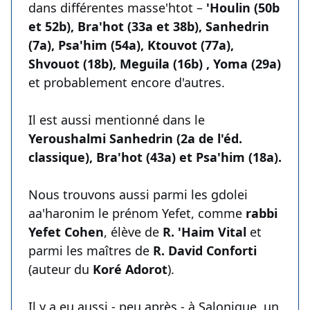
dans différentes masse'htot –
'Houlin (50b
et 52b), Bra'hot (33a et 38b), Sanhedrin
(7a), Psa'him (54a), Ktouvot (77a),
Shvouot (18b), Meguila (16b) , Yoma (29a)
et probablement encore d'autres.
Il est aussi mentionné dans le
Yeroushalmi Sanhedrin (2a de l'éd.
classique), Bra'hot (43a) et Psa'him (18a).
Nous trouvons aussi parmi les gdolei
aa'haronim le prénom Yefet, comme
rabbi
Yefet Cohen
, élève de
R. 'Haim Vital
et
parmi les maîtres de
R. David Conforti
(auteur du
Koré Adorot
).
Il y a eu aussi - peu après - à Salonique, un