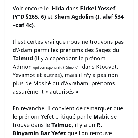
Voir encore le
'Hida
dans
Birkei Yossef
(Y’’D §265, 6)
et
Shem Agdolim (I, alef §34
–daf 4c)
.
Il est certes vrai que nous ne trouvons pas
d'Adam parmi les prénoms des Sages du
Talmud
(il y a cependant le prénom
Admon
–dans Ktouvot,
(qui correspondrait à Edmond)
Yevamot et autres), mais il n'y a pas non
plus de Moshé ou d'Avraham, prénoms
assurément « autorisés ».
En revanche, il convient de remarquer que
le prénom Yefet critiqué par le
Mabit
se
trouve dans le
Talmud
, il y a un
R.
Binyamin Bar Yefet
que l'on retrouve