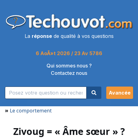
La
réponse
de qualité à vos questions
6 AoÃ»t 2026 / 23 Av 5786
Qui sommes nous ?
Contactez nous
Avancée
»
Le comportement
Zivoug = « Âme sœur » ?