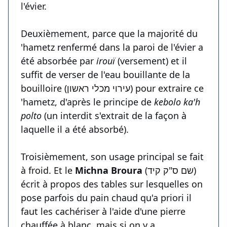
l'évier.
Deuxièmement, parce que la majorité du
'hametz renfermé dans la paroi de l'évier a
été absorbée par
irouï
(versement) et il
suffit de verser de l'eau bouillante de la
bouilloire (עירוי מכלי ראשון) pour extraire ce
'hametz, d'après le principe de
kebolo ka'h
polto
(un interdit s'extrait de la façon à
laquelle il a été absorbé).
Troisièmement, son usage principal se fait
à froid. Et le
Michna Broura
(שם ס"ק קיד)
écrit à propos des tables sur lesquelles on
pose parfois du pain chaud qu'a priori il
faut les cachériser à l'aide d'une pierre
chauffée à blanc, mais si on y a