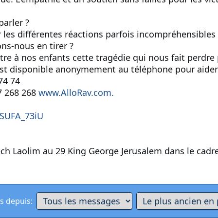
parler ?
es différentes réactions parfois incompréhensibles 
ns-nous en tirer ?
 à nos enfants cette tragédie qui nous fait perdre 
est disponible anonymement au téléphone pour aider 
74 74
7 268 268
www.AlloRav.com.
6SUFA_73iU
ch Laolim au 29 King George Jerusalem dans le cad
s depuis: