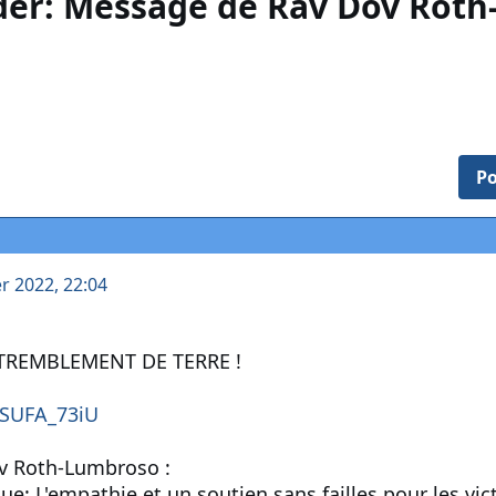
er: Message de Rav Dov Rot
Po
er 2022, 22:04
 TREMBLEMENT DE TERRE !
6SUFA_73iU
v Roth-Lumbroso :
ue: L'empathie et un soutien sans failles pour les vic