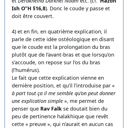
et
Derakheiha Darkhei Noam
etc. (cf.
‘Hazon
Ish O’’H §16,8
). Donc le coude y passe et
doit être couvert.
4) et en fin, en quatrième explication, il
parle de cette idée ostéologique en disant
que le coude est la prolongation du bras
plutôt que de l’avant-bras et que lorsqu’on
s’accoude, on repose sur l’os du bras
(l’humérus).
Le fait que cette explication vienne en
dernière position, et qu’il l’introduise par «
à part tout ça il me semble qu’on peut donner
une explication simple
», me permet de
penser que
Rav Falk
se doutait bien du
peu de pertinence halakhique que revêt
cette « preuve », qui n’aurait en aucun cas