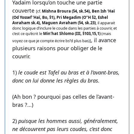
Yadaïm lorsqu’on touche une partie
couverte
[cf.
Mishna Broura (§4, sk.54), Ben Ish ‘Haï
(Od Yossef ‘Haï, Bo, §1), Pri Megadim (O’’H §2, Eshel
Avraham sk.4), Maguen Avraham (§4, sk.23)
, il apparait
donc logique d’inclure le coude dans les parties à couvrir, et
c’est ce qu’écrit le
Min’hat Shlomo (III, §103,15,1)
(mais
, il avance
voyez ce que je compte écrire bs’’d plus bas)]
plusieurs raisons pour obliger de le
couvrir.
1)
le coude est Tafel au bras et à l’avant-bras,
donc on lui donne les règles du bras.
(Ah bon ? pourquoi pas celles de l’avant-
bras ?...)
2)
puisque les hommes aussi, généralement,
ne découvrent pas leurs coudes, c’est donc