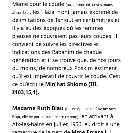
Même pour le coude
(où, comme dit, c’est « moins
, les ‘Hazal n’ont jamais exprimé de
absurde »)
délimitations de Tsniout en centimètres et
il y a eu des époques où les femmes
pieuses ne couvraient pas leurs coudes, il
convient de suivre les directives et
indications des Rabanim de chaque
génération et il se trouve que, de nos jours
du moins, de nombreux Poskim estiment
qu’il est impératif de couvrir le coude. C’est
ce qu’écrit le
Min’hat Shlomo (III,
§103,15,1).
Madame Ruth Blau
(future épouse de
Rav Amram
, en arrivant à
Blau
, elle ne portait pas encore ce nom)
Aix-les-bains en juillet 1956, eu droit à une
remarque de la part de
Mme Errera
lui