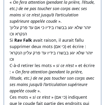
«
On fera attention (pendant la prière, l’étude,
etc.) de ne pas toucher son corps avec ses
mains si ce n’est jusqu’à l’articulation
supérieure appelée coude
».
'יזהר שלא יגע בבשרו בידיו כי אם עד פרק עליון
הנקרא וכו
Si
Rav Falk
avait raison, il aurait fallu
supprimer deux mots (כי אם) et écrire :
'יזהר שלא יגע בבשרו בידיו עד פרק עליון הנקרא
וכו
C-à-d retirer les mots «
si ce n’est
» et écrire
: «
On fera attention (pendant la prière,
l’étude, etc.) de ne pas toucher son corps avec
ses mains jusqu’à l’articulation supérieure
appelée coude
».
Ces mots «
si ce n’est
» (כי אם) indiquent
que le coude fait partie des endroits qui