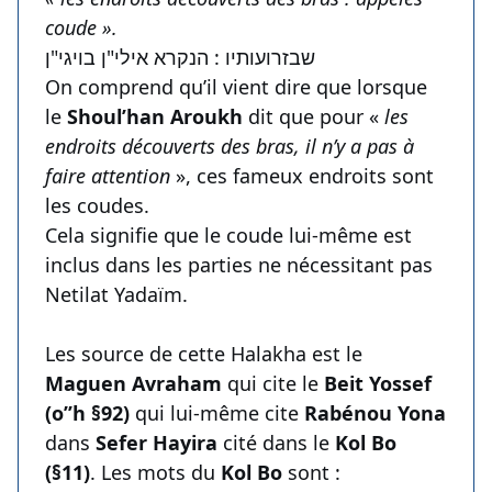
coude ».
שבזרועותיו : הנקרא אילי"ן בויגי"ן
On comprend qu’il vient dire que lorsque
le
Shoul’han Aroukh
dit que pour «
les
endroits découverts des bras, il n’y a pas à
faire attention
», ces fameux endroits sont
les coudes.
Cela signifie que le coude lui-même est
inclus dans les parties ne nécessitant pas
Netilat Yadaïm.
Les source de cette Halakha est le
Maguen Avraham
qui cite le
Beit Yossef
(o’’h §92)
qui lui-même cite
Rabénou Yona
dans
Sefer Hayira
cité dans le
Kol Bo
(§11)
. Les mots du
Kol Bo
sont :