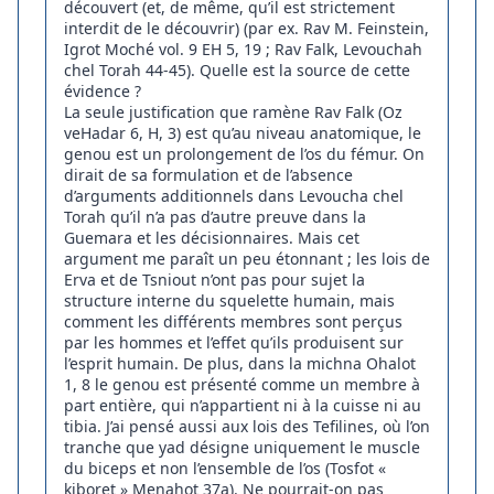
découvert (et, de même, qu’il est strictement
interdit de le découvrir) (par ex. Rav M. Feinstein,
Igrot Moché vol. 9 EH 5, 19 ; Rav Falk, Levouchah
chel Torah 44-45). Quelle est la source de cette
évidence ?
La seule justification que ramène Rav Falk (Oz
veHadar 6, H, 3) est qu’au niveau anatomique, le
genou est un prolongement de l’os du fémur. On
dirait de sa formulation et de l’absence
d’arguments additionnels dans Levoucha chel
Torah qu’il n’a pas d’autre preuve dans la
Guemara et les décisionnaires. Mais cet
argument me paraît un peu étonnant ; les lois de
Erva et de Tsniout n’ont pas pour sujet la
structure interne du squelette humain, mais
comment les différents membres sont perçus
par les hommes et l’effet qu’ils produisent sur
l’esprit humain. De plus, dans la michna Ohalot
1, 8 le genou est présenté comme un membre à
part entière, qui n’appartient ni à la cuisse ni au
tibia. J’ai pensé aussi aux lois des Tefilines, où l’on
tranche que yad désigne uniquement le muscle
du biceps et non l’ensemble de l’os (Tosfot «
kiboret » Menahot 37a). Ne pourrait-on pas