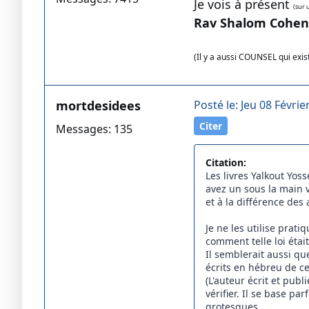
Je vois à présent
(sur 
Rav Shalom Cohen
(Il y a aussi COUNSEL qui exis
mortdesidees
Posté le: Jeu 08 Févrie
Citer
Messages: 135
Citation:
Les livres Yalkout Yoss
avez un sous la main v
et à la différence des
Je ne les utilise pra
comment telle loi étai
Il semblerait aussi qu
écrits en hébreu de ce
(L'auteur écrit et pub
vérifier. Il se base p
grotesques.