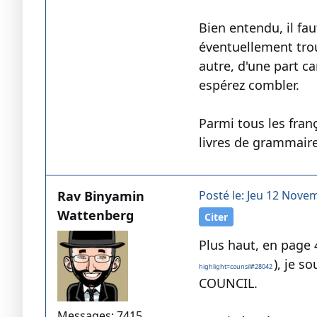
Bien entendu, il fa
éventuellement trou
autre, d'une part c
espérez combler.
Parmi tous les fran
livres de grammair
Rav Binyamin
Posté le: Jeu 12 Nove
Wattenberg
Citer
Plus haut, en page 
), je s
highlight=counsil#28042
COUNCIL.
Messages: 7415