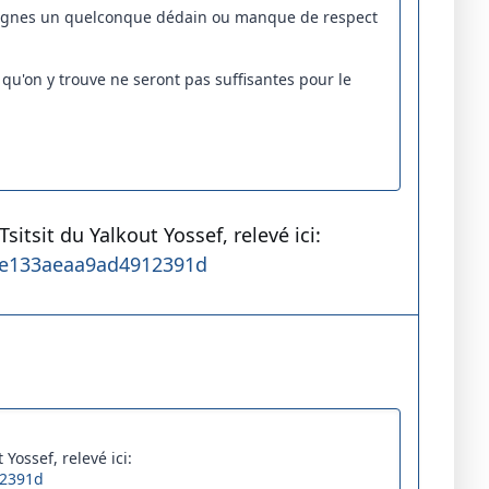
s lignes un quelconque dédain ou manque de respect
s qu'on y trouve ne seront pas suffisantes pour le
sitsit du Yalkout Yossef, relevé ici:
58e133aeaa9ad4912391d
Yossef, relevé ici:
12391d