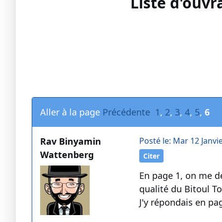
Liste d'ouvr
Aller à la page
Précédente
1
,
2
,
3
,
4
,
5
,
6
Rav Binyamin
Posté le: Mar 12 Janvi
Wattenberg
Citer
En page 1, on me de
qualité du Bitoul T
J'y répondais en p