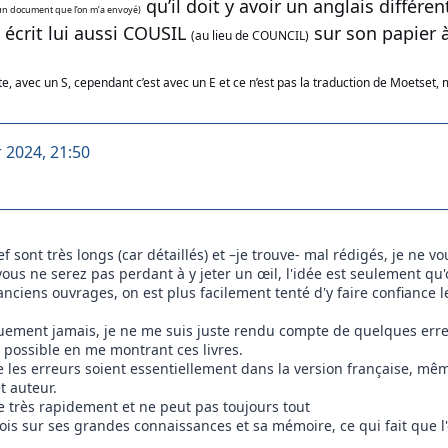
qu’il doit y avoir un anglais différ
un document que l’on m’a envoyé)
écrit lui aussi COUSIL
sur son papier 
(au lieu de COUNCIL)
te, avec un S, cependant c’est avec un E et ce n’est pas la traduction de Moetset, 
r 2024, 21:50
ef sont très longs (car détaillés) et –je trouve- mal rédigés, je ne 
ous ne serez pas perdant à y jeter un œil, l'idée est seulement qu
 anciens ouvrages, on est plus facilement tenté d'y faire confiance 
tiquement jamais, je ne me suis juste rendu compte de quelques 
t possible en me montrant ces livres.
e les erreurs soient essentiellement dans la version française, même
t auteur.
lie très rapidement et ne peut pas toujours tout
arfois sur ses grandes connaissances et sa mémoire, ce qui fait que