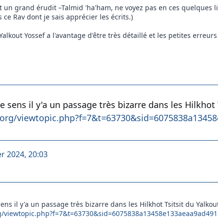
nt un grand érudit –Talmid 'ha'ham, ne voyez pas en ces quelque
ce Rav dont je sais apprécier les écrits.)
Yalkout Yossef a l'avantage d'être très détaillé et les petites erreur
e sens il y'a un passage très bizarre dans les Hilkhot T
ar.org/viewtopic.php?f=7&t=63730&sid=6075838a134
er 2024, 20:03
ens il y'a un passage très bizarre dans les Hilkhot Tsitsit du Yalkout 
org/viewtopic.php?f=7&t=63730&sid=6075838a13458e133aeaa9ad49