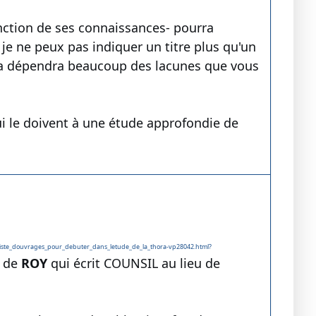
nction de ses connaissances- pourra
 je ne peux pas indiquer un titre plus qu'un
r ça dépendra beaucoup des lacunes que vous
ui le doivent à une étude approfondie de
liste_douvrages_pour_debuter_dans_letude_de_la_thora-vp28042.html?
e de
ROY
qui écrit COUNSIL au lieu de