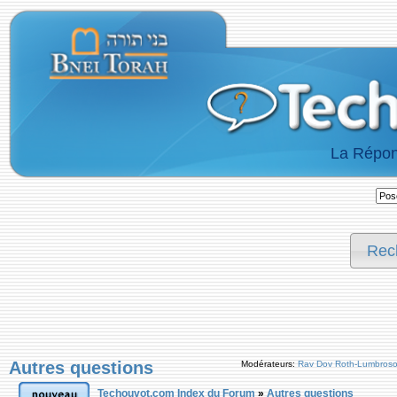
La Répon
Rec
Autres questions
Modérateurs:
Rav Dov Roth-Lumbros
Techouvot.com Index du Forum
»
Autres questions