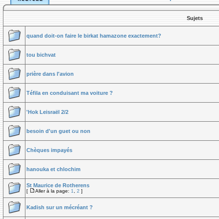
Sujets
quand doit-on faire le birkat hamazone exactement?
tou bichvat
prière dans l'avion
Téfila en conduisant ma voiture ?
'Hok Leisraël 2/2
besoin d'un guet ou non
Chèques impayés
hanouka et chlochim
St Maurice de Rotherens
[
Aller à la page:
1
,
2
]
Kadish sur un mécréant ?