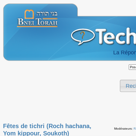
La Répon
Rec
Fêtes de tichri (Roch hachana,
Modérateurs:
R
Yom kippour, Soukoth)