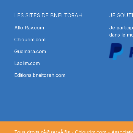
LES SITES DE BNEI TORAH
JE SOUT
Allo Rav.com
Je particip
dans le m
Chiourim.com
Guemara.com
Laolim.com
Editions.bneitorah.com
Tous droits rÃ©servÃ©s -
Chiourim.com
- Associat