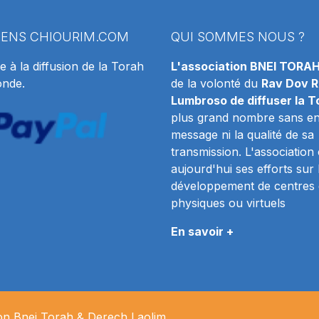
IENS
CHIOURIM.COM
QUI SOMMES NOUS ?
e à la diffusion de la Torah
L'association BNEI TORA
onde.
de la volonté du
Rav Dov R
Lumbroso de diffuser la T
plus grand nombre sans en 
message ni la qualité de sa
transmission. L'association
aujourd'hui ses efforts sur 
développement de centres 
physiques ou virtuels
En savoir +
ion Bnei Torah & Derech
Laolim