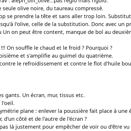
rav : aleph_olif_olive...pas réglo mais rigolo.
ne seule olive noire, du taureau compressé.
p se prendre la tête et sans aller trop loin. Substit
squ'à l'olive, celle de la substitution. Donc avec un p
u Un on peut être content, manque de bol au deuxième l
 !!! On souffle le chaud et le froid ? Pourquoi ?
roisième et s'amplifie au guimel du quatrième.
ontre le refroidissement et contre le flot d'huile boui
s gants. Un écran, mur, tissus etc.
'oeil.
métrie plane : enlever la poussière fait place à une 
ur, d'un côté et de l'autre de l'écran ?
l pas là justement pour empêcher de voir ou d'être vu 