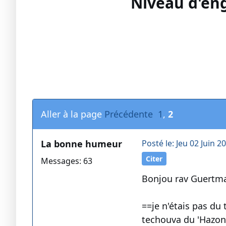
Niveau d'en
Aller à la page
Précédente
1
,
2
La bonne humeur
Posté le: Jeu 02 Juin 2
Citer
Messages: 63
Bonjou rav Guertma
==je n'étais pas du 
techouva du 'Hazon