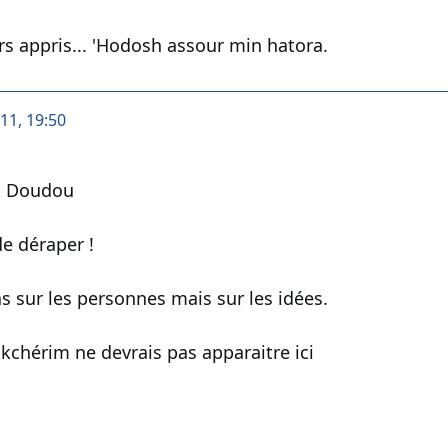
s appris... 'Hodosh assour min hatora.
011, 19:50
t Doudou
de déraper !
as sur les personnes mais sur les idées.
chérim ne devrais pas apparaitre ici