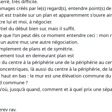
erré, très difficile.
ages créés par le(s) regard(s), entendre point(s) de 
ait est traitée sur un plan et apparemment s'ouvre ain
e lui et moi, à négocier.
iel du début bien sur, mais il suffit.
ire que l'on peut dès ce moment entendre ceci : mon re
, un autre mur, une autre négociation.
 simplement de plans et de symétrie.
nnement tout en demeurant plan est
e du centre à la périphérie une de la périphérie au cen
oncentriques, là aussi du centre à la périphérie, de l
 haut en bas : le mur est une élévation commune du 
end commune ?
u'où, jusqu'à quand, comment et à quel prix une sép
erev rav.