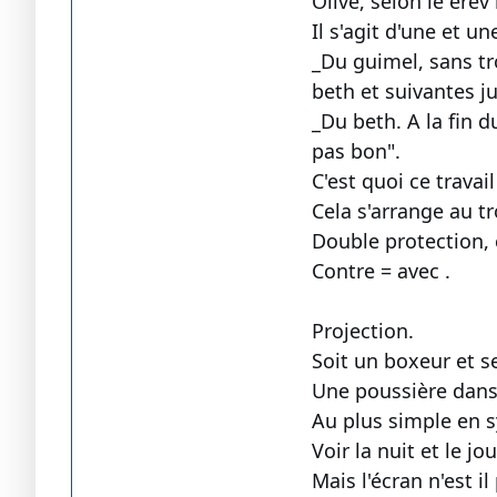
Olive, selon le erev 
Il s'agit d'une et u
_Du guimel, sans tro
beth et suivantes ju
_Du beth. A la fin d
pas bon".
C'est quoi ce travail
Cela s'arrange au t
Double protection, c
Contre = avec .
Projection.
Soit un boxeur et se
Une poussière dans l
Au plus simple en sy
Voir la nuit et le jo
Mais l'écran n'est i