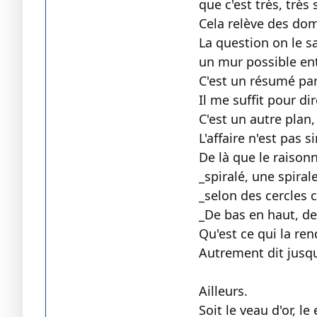
que c'est très, très s
Cela relève des domm
La question on le s
un mur possible entr
C'est un résumé part
Il me suffit pour d
C'est un autre plan
L'affaire n'est pas
De là que le raiso
_spiralé, une spiral
_selon des cercles c
_De bas en haut, de
Qu'est ce qui la r
Autrement dit jusq
Ailleurs.
Soit le veau d'or, le 