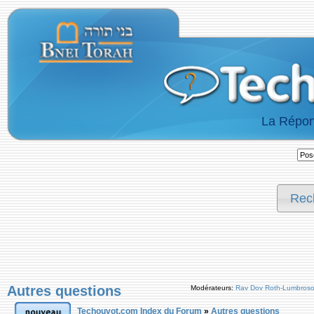
La Répon
Rec
Autres questions
Modérateurs:
Rav Dov Roth-Lumbros
Techouvot.com Index du Forum
»
Autres questions